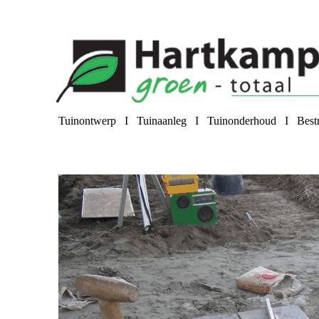
Tuinontwerp
I
Tuinaanleg
I
Tuinonderhoud
I
Best